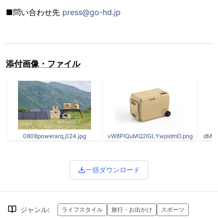
■問い合わせ先
press@go-hd.jp
添付画像・ファイル
0808powerarq_024.jpg
vW8PlQuMQ2IGLYwpidmD.png
dMXa
一括ダウンロード
ジャンル
:
ライフスタイル
旅行・お出かけ
スポーツ