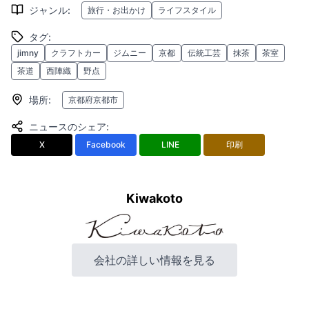
ジャンル
:
旅行・お出かけ
ライフスタイル
タグ
:
jimny
クラフトカー
ジムニー
京都
伝統工芸
抹茶
茶室
茶道
西陣織
野点
場所
:
京都府京都市
ニュースのシェア
:
X
Facebook
LINE
印刷
Kiwakoto
会社の詳しい情報を見る