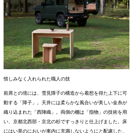
惜しみなく入れられた職人の技
前席との境には、雪見障子の構造から着想を得た上下に可
動する「障子」。天井には柔らかな風合いが美しい金糸が
織り込まれた「西陣織」。両側の棚は「指物」の技術を用
い、京都北西部・京北の杉ですっきりと仕上げました。床
にはい草のにおいが車内に充満しないようにと配慮した、