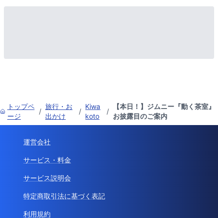
トップペ
旅行・お
Kiwa
【本日！】ジムニー『動く茶室』
/
/
/
ージ
出かけ
koto
お披露目のご案内
運営会社
サービス・料金
サービス説明会
特定商取引法に基づく表記
利用規約