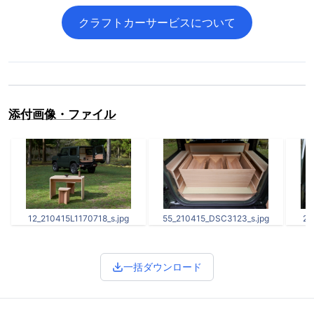
クラフトカーサービスについて
添付画像・ファイル
12_210415L1170718_s.jpg
55_210415_DSC3123_s.jpg
29
一括ダウンロード