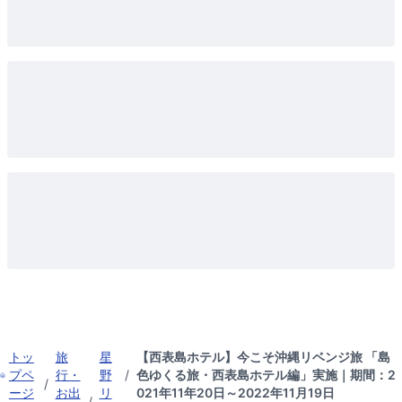
トッ
旅
星
【西表島ホテル】今こそ沖縄リベンジ旅 「島
プペ
行・
野
/
色ゆくる旅・西表島ホテル編」実施｜期間：2
/
ージ
お出
リ
021年11年20日～2022年11月19日
/