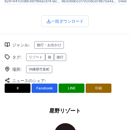
b241441c0d9c4b1f84acd747ac9bd71a.jpg
9e30bd0ccf70c0bcd76670a4a5d4053b.jpg
一括ダウンロード
ジャンル
:
旅行・お出かけ
タグ
:
リゾート
旅
旅行
場所
:
沖縄県竹富町
ニュースのシェア
:
X
Facebook
LINE
印刷
星野リゾート