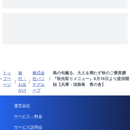
トッ
旅
株式会
島の旬薫る、大人を満たす秋のご褒美膳
プペ
行・
社パソ
/
『秋先取りメニュー』8月18日より提供開
/
/
ージ
お出
ナグル
始【兵庫・淡路島 青の舎】
かけ
ープ
運営会社
サービス・料金
サービス説明会