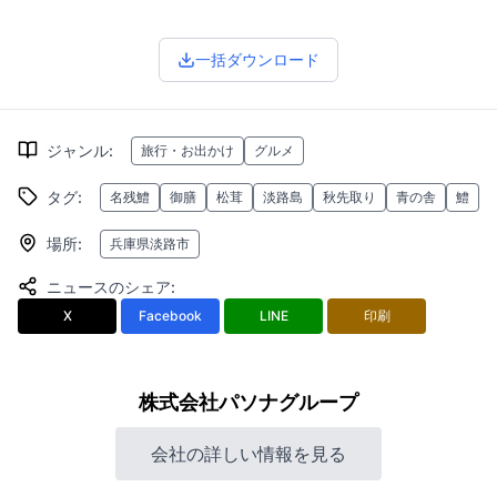
一括ダウンロード
ジャンル
:
旅行・お出かけ
グルメ
タグ
:
名残鱧
御膳
松茸
淡路島
秋先取り
青の舎
鱧
場所
:
兵庫県淡路市
ニュースのシェア
:
X
Facebook
LINE
印刷
株式会社パソナグループ
会社の詳しい情報を見る