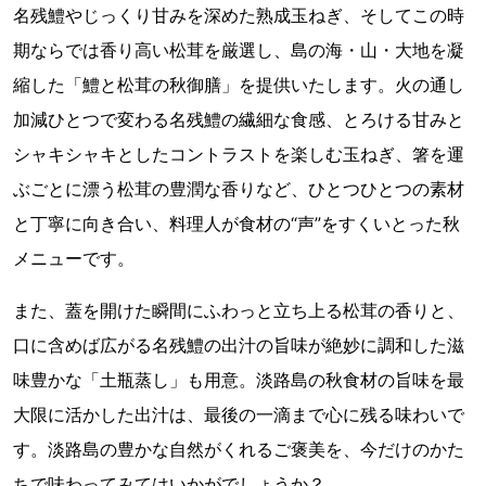
名残鱧やじっくり甘みを深めた熟成玉ねぎ、そしてこの時
期ならでは香り高い松茸を厳選し、島の海・山・大地を凝
縮した「鱧と松茸の秋御膳」を提供いたします。火の通し
加減ひとつで変わる名残鱧の繊細な食感、とろける甘みと
シャキシャキとしたコントラストを楽しむ玉ねぎ、箸を運
ぶごとに漂う松茸の豊潤な香りなど、ひとつひとつの素材
と丁寧に向き合い、料理人が食材の“声”をすくいとった秋
メニューです。
また、蓋を開けた瞬間にふわっと立ち上る松茸の香りと、
口に含めば広がる名残鱧の出汁の旨味が絶妙に調和した滋
味豊かな「土瓶蒸し」も用意。淡路島の秋食材の旨味を最
大限に活かした出汁は、最後の一滴まで心に残る味わいで
す。淡路島の豊かな自然がくれるご褒美を、今だけのかた
ちで味わってみてはいかがでしょうか？