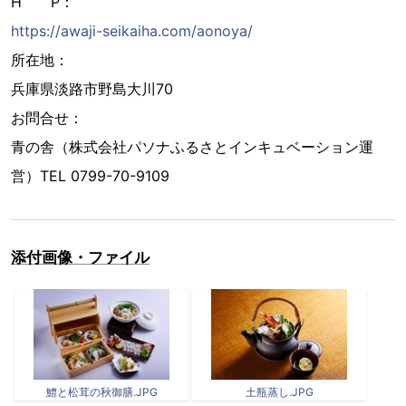
H P：
https://awaji-seikaiha.com/aonoya/
所在地：
兵庫県淡路市野島大川70
お問合せ：
青の舎（株式会社パソナふるさとインキュベーション運
営）TEL 0799-70-9109
添付画像・ファイル
鱧と松茸の秋御膳.JPG
土瓶蒸し.JPG