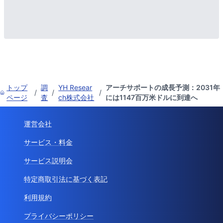
トップ
調
YH Resear
アーチサポートの成長予測：2031年
/
/
/
ページ
査
ch株式会社
には1147百万米ドルに到達へ
運営会社
サービス・料金
サービス説明会
特定商取引法に基づく表記
利用規約
プライバシーポリシー