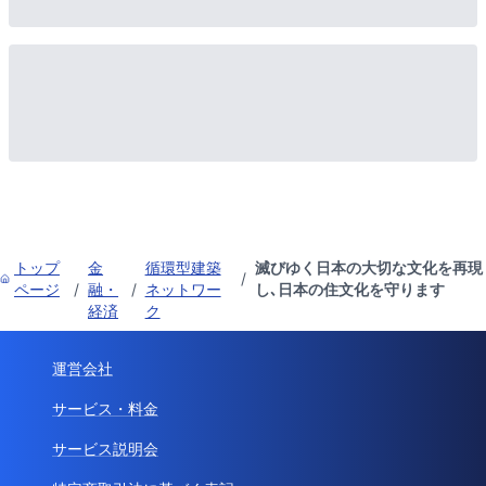
トップ
金
循環型建築
滅びゆく日本の大切な文化を再現
/
ページ
/
融・
/
ネットワー
し､日本の住文化を守ります
経済
ク
運営会社
サービス・料金
サービス説明会