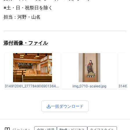
※土・日・祝祭日を除く
担当：河野・山名
添付画像・ファイル
314912061_2777849069013640_3122652803810456156_n.jpg
img_0710-scaled.jpg
一括ダウンロード
ジャンル
:
金融・経済
BtoB・ビジネス
ライフスタイル