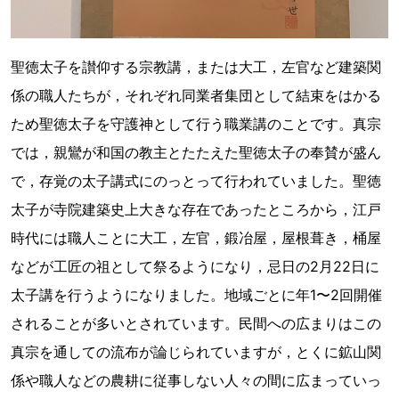
聖徳太子を讃仰する宗教講，または大工，左官など建築関
係の職人たちが，それぞれ同業者集団として結束をはかる
ため聖徳太子を守護神として行う職業講のことです。真宗
では，親鸞が和国の教主とたたえた聖徳太子の奉賛が盛ん
で，存覚の太子講式にのっとって行われていました。聖徳
太子が寺院建築史上大きな存在であったところから，江戸
時代には職人ことに大工，左官，鍛冶屋，屋根葺き，桶屋
などが工匠の祖として祭るようになり，忌日の2月22日に
太子講を行うようになりました。地域ごとに年1〜2回開催
されることが多いとされています。民間への広まりはこの
真宗を通しての流布が論じられていますが，とくに鉱山関
係や職人などの農耕に従事しない人々の間に広まっていっ