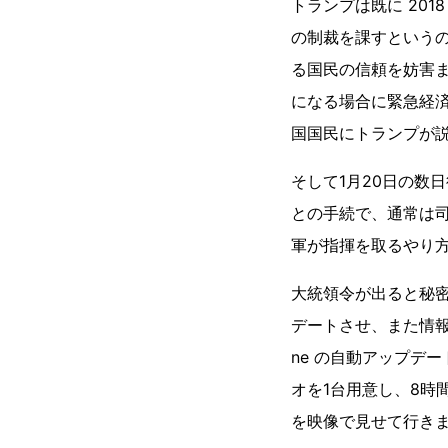
トランプは既に 20
の制裁を課すというの
る国民の信頼を妨害
になる場合に緊急経済
国国民にトランプが
そして1月20日の数
との手続で、通常は
軍が指揮を取るやり方
大統領令が出ると秘密結
デートさせ、また情報
ne の自動アップデ
オを1台用意し、8時
を映像で見せて行き