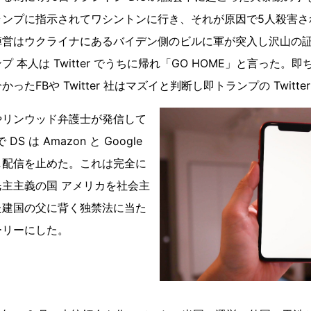
ランプに指示されてワシントンに行き、それが原因で5人殺害さ
陣営はウクライナにあるバイデン側のビルに軍が突入し沢山の
 本人は Twitter でうちに帰れ「GO HOME」と言った。
たFBや Twitter 社はマズイと判断し即トランプの Twitte
やリンウッド弁護士が発信して
 DS は Amazon と Google
し配信を止めた。これは完全に
主主義の国 アメリカを社会主
た建国の父に背く独禁法に当た
ーリーにした。