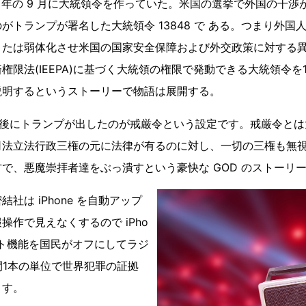
18 年の 9 月に大統領令を作っていた。米国の選挙で外国の干
がトランプが署名した大統領令 13848 で ある。つまり外国
または弱体化させ米国の国家安全保障および外交政策に対する
権限法(IEEPA)に基づく大統領の権限で発動できる大統領令を
説明するというストーリーで物語は展開する。
日後にトランプが出したのが戒厳令という設定です。戒厳令と
司法立法行政三権の元に法律が有るのに対し、一切の三権も無
で、悪魔崇拝者達をぶっ潰すという豪快な GOD のストーリー
社は iPhone を自動アップ
操作で見えなくするので iPho
ート機能を国民がオフにしてラジ
間1本の単位で世界犯罪の証拠
ます。