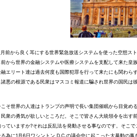
数ヶ月前から良く耳にする世界緊急放送システムを使った空想ス
も前から世界の金融システムや医療システムを支配して来た皇
金融エリート達は過去何度も国際犯罪を行って来たにも関わら
。諸悪の根源である民衆はマスコミ報道に騙され世界の国民は
今こそ世界の人達はトランプの声明で長い集団催眠から目覚め
う民衆の勇気が欲しいところだ。そこで皆さん大統領令を出す
知っていますか?それは反乱法を発動させる事なのです。そこで
る為に1月6日ワシントン D.C.の議会中に起こった大暴動の