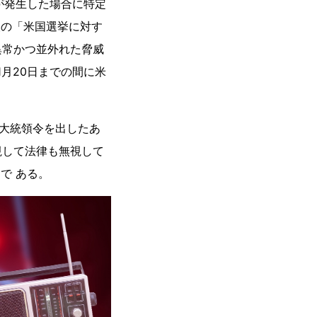
渉が発生した場合に特定
人の「米国選挙に対す
異常かつ並外れた脅威
1月20日までの間に米
は大統領令を出したあ
視して法律も無視して
で ある。