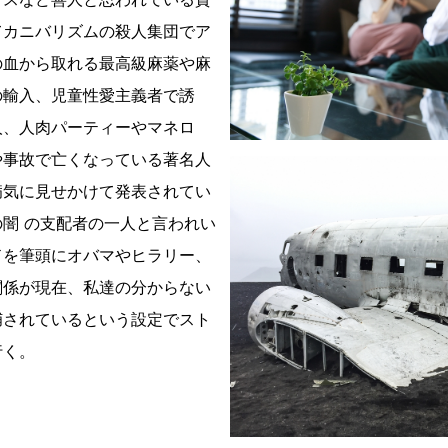
てカニバリズムの殺人集団でア
の血から取れる最高級麻薬や麻
の輸入、児童性愛主義者で誘
人、人肉パーティーやマネロ
や事故で亡くなっている著名人
病気に見せかけて発表されてい
 の闇 の支配者の一人と言われい
ドを筆頭にオバマやヒラリー、
 関係が現在、私達の分からない
捕されているという設定でスト
行く。