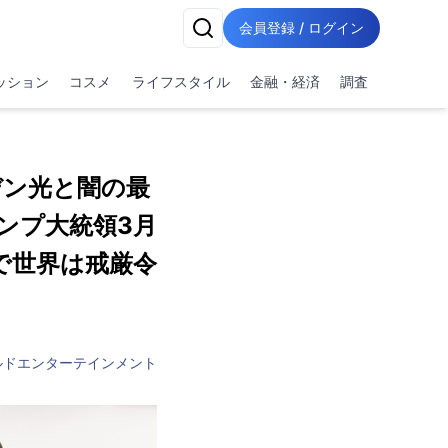
会員登録 / ログイン
ッション
コスメ
ライフスタイル
金融・経済
調査
イデン光と闇の最
ランプ大統領3月
動で世界は戒厳令
ルドエンターテインメント