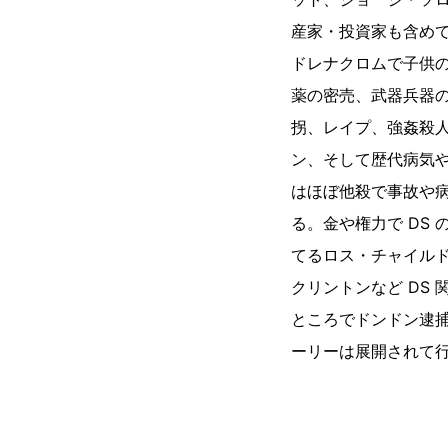
産家・投資家も含め
ドレナクロムで子供
薬の密売、武器兵器
拐、レイプ、強姦殺
ン、そして歴代病気
はほぼ他殺で事故や
る。金や権力で DS
てるロス・チャイル
クリントンなど DS
ところでドンドン逮
ーリーは展開されて