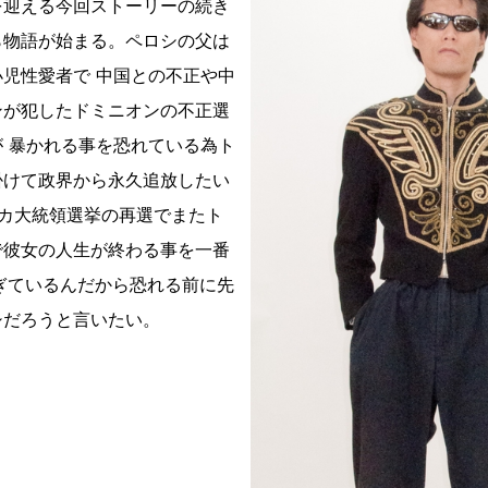
を迎える今回ストーリーの続き
ら物語が始まる。ペロシの父は
児性愛者で 中国との不正や中
ンが犯したドミニオンの不正選
 暴かれる事を恐れている為ト
掛けて政界から永久追放したい
リカ大統領選挙の再選でまたト
で彼女の人生が終わる事を一番
ぎているんだから恐れる前に先
シだろうと言いたい。