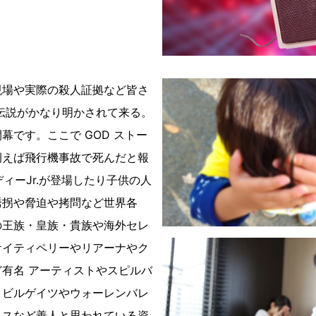
現場や実際の殺人証拠など皆さ
伝説がかなり明かされて来る。
幕です。ここで GOD ストー
例えば飛行機事故で死んだと報
ディーJr.が登場したり子供の人
誘拐や脅迫や拷問など世界各
の王族・皇族・貴族や海外セレ
ケイティペリーやリアーナやク
有名 アーティストやスピルバ
、ビルゲイツやウォーレンバレ
ロスなど善人と思われている資