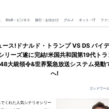
ム
BtoB・ビジネス
旅行・お出かけ
グルメ
ネット・IT
ファ
ュース!ドナルド・トランプ VS DS バ
シリーズ遂に完結!米国共和国第19代ト
848大統領令&世界緊急放送システム発
へ!
ゴッドワー
んでくれた人気シナリオシリー