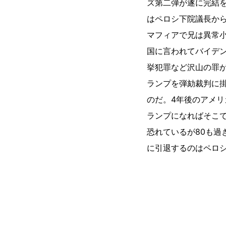
ズ第二弾が遂に完結
はペロシ下院議長か
マフィアで兄は異常小
国に言われてバイデ
挙犯罪など沢山の罪が
ランプを弾劾裁判に
のだ。4年後のアメ
ランプになればそこ
恐れているが80も過
に引退するのはペロ