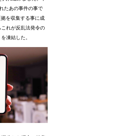
れたあの事件の事で
証拠を収集する事に成
即ちこれが反乱法発令の
r を凍結した。