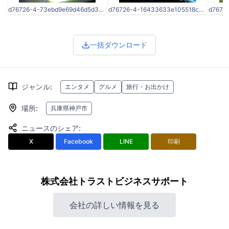
d76726-4-73ebd9e69d46d5d354fd-0.jpg
d76726-4-16433633e105518cbd21-5.jpg
一括ダウンロード
ジャンル
:
エンタメ
グルメ
旅行・お出かけ
場所
:
兵庫県神戸市
ニュースのシェア
:
X
Facebook
LINE
印刷
株式会社トラストビジネスサポート
会社の詳しい情報を見る