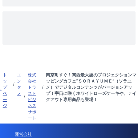
ト
エ
株式
南京町すぐ！関西最大級のプロジェクションマ
ッ
ン
会社
ッピングカフェ“ＳＯＲＡＹＵＭＥ”（ソラユ
/
プ
タ
トラ
/
メ）でデジタルコンテンツがバージョンアッ
ペ
メ
スト
プ！宇宙に咲くホワイトローズケーキや、テイ
/
ー
ビジ
クアウト専用商品も登場！
ジ
ネス
サポ
ート
運営会社