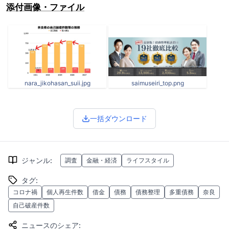
添付画像・ファイル
nara_jikohasan_suii.jpg
saimuseiri_top.png
一括ダウンロード
ジャンル
:
調査
金融・経済
ライフスタイル
タグ
:
コロナ禍
個人再生件数
借金
債務
債務整理
多重債務
奈良
自己破産件数
ニュースのシェア
: