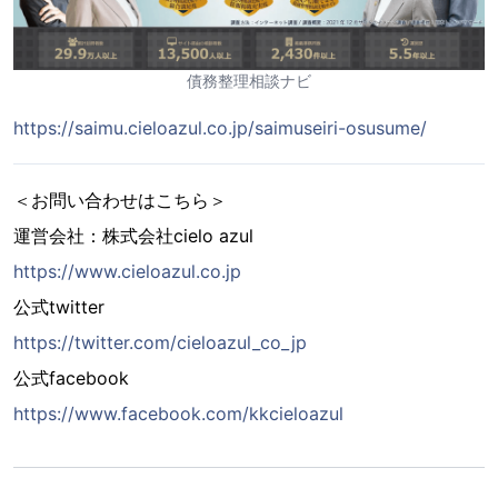
債務整理相談ナビ
https://saimu.cieloazul.co.jp/saimuseiri-osusume/
＜お問い合わせはこちら＞
運営会社：株式会社cielo azul
https://www.cieloazul.co.jp
公式twitter
https://twitter.com/cieloazul_co_jp
公式facebook
https://www.facebook.com/kkcieloazul