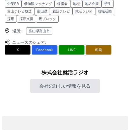
企業PR
価値観マッチング
保護者
地域
地方企業
学生
富山テレビ放送
富山県
就活テレビ
就活ラジオ
就職活動
採用
採用支援
親ブロック
場所
:
富山県富山市
ニュースのシェア
:
X
Facebook
LINE
印刷
株式会社就活ラジオ
会社の詳しい情報を見る