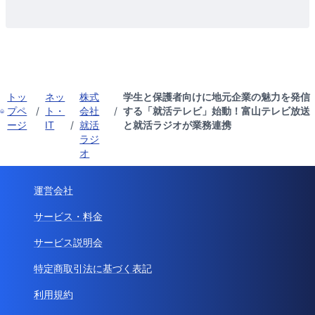
トッ
ネッ
株式
学生と保護者向けに地元企業の魅力を発信
プペ
/
ト・
会社
/
する「就活テレビ」始動！富山テレビ放送
ージ
IT
/
就活
と就活ラジオが業務連携
ラジ
オ
運営会社
サービス・料金
サービス説明会
特定商取引法に基づく表記
利用規約