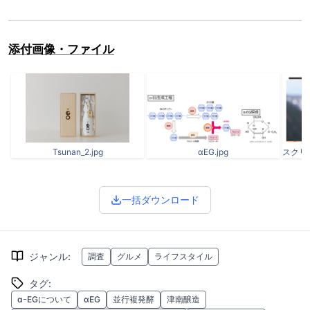
添付画像・ファイル
Tsunan_2.jpg
αEG.jpg
一括ダウンロード
ジャンル
:
調査
グルメ
ライフスタイル
タグ
:
αｰEGについて
αEG
並行複発酵
津南醸造