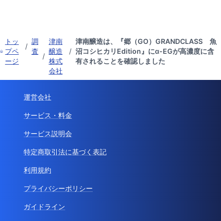
トッ
調
津南
津南醸造は、『郷（GO）GRANDCLASS 魚
/
プペ
査
醸造
/
沼コシヒカリEdition』にα-EGが高濃度に含
/
ージ
株式
有されることを確認しました
会社
運営会社
サービス・料金
サービス説明会
特定商取引法に基づく表記
利用規約
プライバシーポリシー
ガイドライン