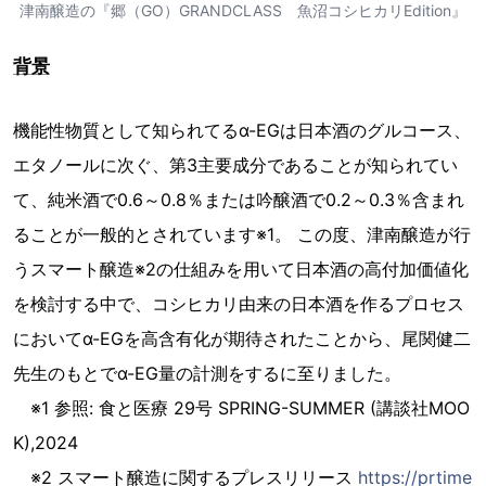
津南醸造の『郷（GO）GRANDCLASS 魚沼コシヒカリEdition』
背景
機能性物質として知られてるα-EGは日本酒のグルコース、
エタノールに次ぐ、第3主要成分であることが知られてい
て、純米酒で0.6～0.8％または吟醸酒で0.2～0.3％含まれ
ることが一般的とされています※1。 この度、津南醸造が行
うスマート醸造※2の仕組みを用いて日本酒の高付加価値化
を検討する中で、コシヒカリ由来の日本酒を作るプロセス
においてα-EGを高含有化が期待されたことから、尾関健二
先生のもとでα-EG量の計測をするに至りました。
※1 参照: 食と医療 29号 SPRING-SUMMER (講談社MOO
K),2024
※2 スマート醸造に関するプレスリリース
https://prtime