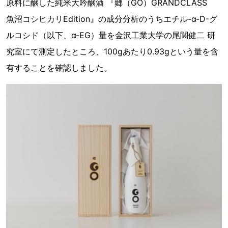
原料に醸した純米大吟醸酒 『郷（GO）GRANDCLASS
魚沼コシヒカリEdition』の成分分析のうちエチル-α-D-グ
ルコシド（以下、α-EG）量を金沢工業大学の尾関健二 研
究室にて測定したところ、100gあたり0.93gという量を含
有することを確認しました。