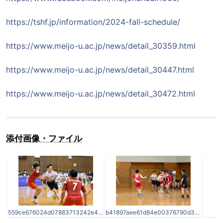
https://tshf.jp/information/2024-fall-schedule/
https://www.meijo-u.ac.jp/news/detail_30359.html
https://www.meijo-u.ac.jp/news/detail_30447.html
https://www.meijo-u.ac.jp/news/detail_30472.html
添付画像・ファイル
559ce676024d07883713242e4122bf72-thumb-5200x3467-61449.jpeg
b41897aee61d84e00376790d39a02e17-thumb-4200x2800-61450.jpg