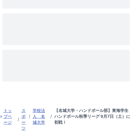
トッ
ス
学校法
【名城大学・ハンドボール部】東海学生
プペ
ポ
/
人 名
/
ハンドボール秋季リーグ 9月7日（土）に
/
ージ
ー
城大学
初戦！
ツ