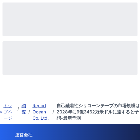
トッ
調
Report
自己融着性シリコーンテープの市場規模は
/
プペ
査
/
Ocean
/
2028年に9億3462万米ドルに達すると予
ージ
Co. Ltd.
想-最新予測
運営会社