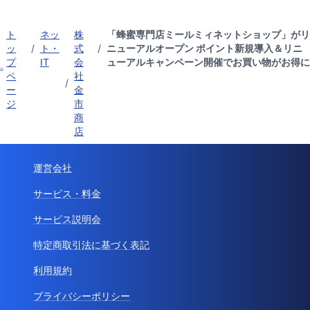
ト
ネッ
株
「蜂蜜専門店ミールミィネットショップ」がリ
ッ
/
ト・
式
/
ニューアルオープン ポイント新規導入＆リニ
プ
IT
会
ューアルキャンペーン開催でお買い物がお得に
ペ
社
/
ー
金
ジ
市
商
店
運営会社
サービス・料金
サービス説明会
特定商取引法に基づく表記
利用規約
プライバシーポリシー