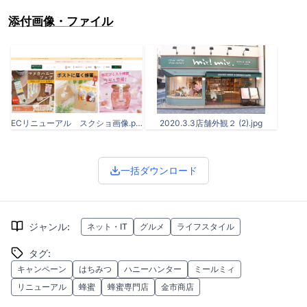
添付画像・ファイル
ECリニューアル スクショ画像.png
2020.3.3店舗外観２ (2).jpg
一括ダウンロード
ジャンル
:
ネット・IT
グルメ
ライフスタイル
タグ
:
キャンペーン
はちみつ
ハニーハンター
ミールミィ
リニューアル
蜂蜜
蜂蜜専門店
金市商店