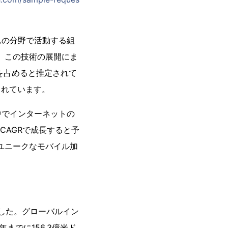
ムの分野で活動する組
め、この技術の展開にま
Gを占めると推定されて
されています。
中でインターネットの
CAGRで成長すると予
のユニークなモバイル加
ました。グローバルイン
年までに156.3億米ド