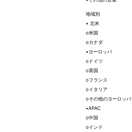
地域別
• 北米
o米国
oカナダ
•ヨーロッパ
oドイツ
o英国
oフランス
oイタリア
oその他のヨーロッパ
•APAC
o中国
oインド