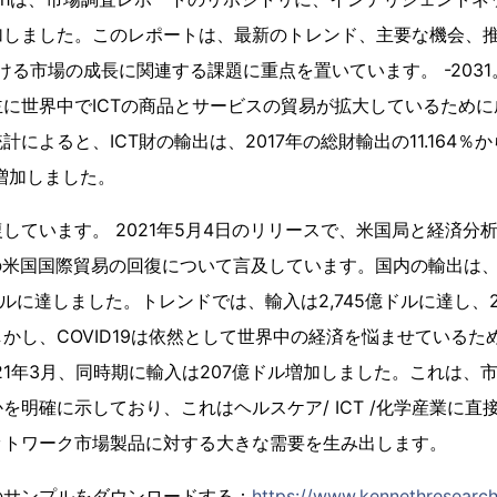
加しました。このレポートは、最新のトレンド、主要な機会、
おける市場の成長に関連する課題に重点を置いています。 -203
に世界中でICTの商品とサービスの貿易が拡大しているため
によると、ICT財の輸出は、2017年の総財輸出の11.164％か
に増加しました。
しています。 2021年5月4日のリリースで、米国局と経済分
月の米国国際貿易の回復について言及しています。国内の輸出は、20
ドルに達しました。トレンドでは、輸入は2,745億ドルに達し、20
かし、COVID19は依然として世界中の経済を悩ませているた
2021年3月、同時期に輸入は207億ドル増加しました。これは
を明確に示しており、これはヘルスケア/ ICT /化学産業に直
ットワーク市場製品に対する大きな需要を生み出します。
のサンプルをダウンロードする：
https://www.kennethresearc