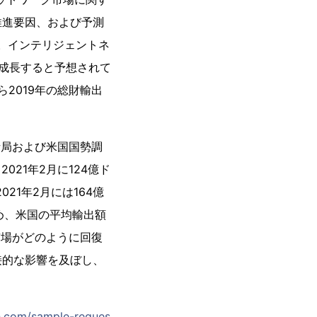
推進要因、および予測
1。インテリジェントネ
に成長すると予想されて
ら2019年の総財輸出
析局および米国国勢調
21年2月に124億ド
21年2月には164億
め、米国の平均輸出額
、市場がどのように回復
接的な影響を及ぼし、
h.com/sample-reques