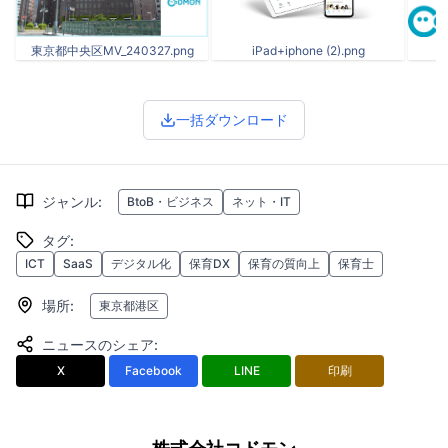
東京都中央区MV_240327.png
iPad+iphone (2).png
一括ダウンロード
ジャンル
:
BtoB・ビジネス
ネット・IT
タグ
:
ICT
SaaS
デジタル化
保育DX
保育の質向上
保育士
場所
:
東京都港区
ニュースのシェア
:
X
Facebook
LINE
印刷