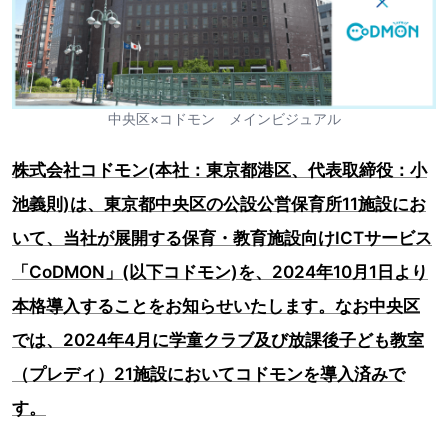
中央区×コドモン メインビジュアル
株式会社コドモン(本社：東京都港区、代表取締役：小
池義則)は、東京都中央区の公設公営保育所11施設にお
いて、当社が展開する保育・教育施設向けICTサービス
「CoDMON」(以下コドモン)を、2024年10月1日より
本格導入することをお知らせいたします。なお中央区
では、2024年4月に学童クラブ及び放課後子ども教室
（プレディ）21施設においてコドモンを導入済みで
す。