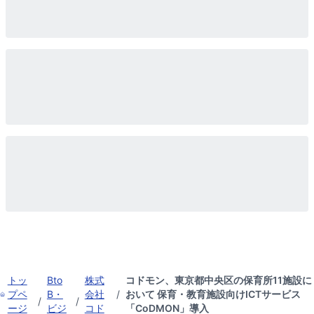
トッ
Bto
株式
コドモン、東京都中央区の保育所11施設に
プペ
B・
会社
/
おいて 保育・教育施設向けICTサービス
/
/
ージ
ビジ
コド
「CoDMON」導入