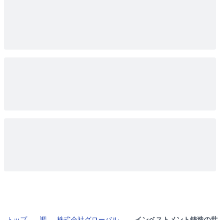
トップ
調
株式会社グローバル
インベストメント鋳造の世