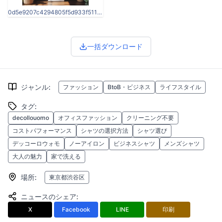
0d5e9207c4294805f5d933f5118559a7.jpg
一括ダウンロード
ジャンル
:
ファッション
BtoB・ビジネス
ライフスタイル
タグ
:
decollouomo
オフィスファッション
クリーニング不要
コストパフォーマンス
シャツの選択方法
シャツ選び
デッコーロウォモ
ノーアイロン
ビジネスシャツ
メンズシャツ
大人の魅力
家で洗える
場所
:
東京都渋谷区
ニュースのシェア
:
X
Facebook
LINE
印刷