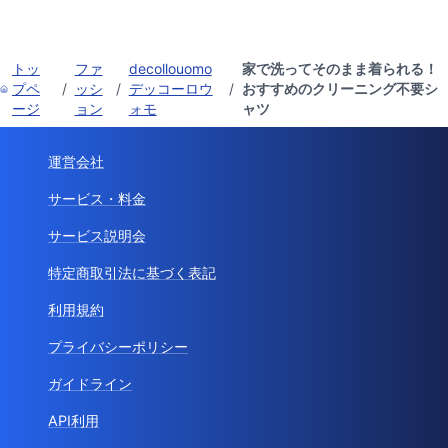
トッ
ファ
decollouomo
家で洗ってそのまま着られる！
プペ
/
ッシ
/
デッコーロウ
/
おすすめのクリーニング不要シ
ージ
ョン
ォモ
ャツ
運営会社
サービス・料金
サービス説明会
特定商取引法に基づく表記
利用規約
プライバシーポリシー
ガイドライン
API利用