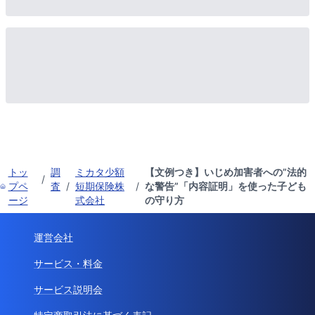
トッ
調
ミカタ少額
【文例つき】いじめ加害者への”法的
/
プペ
査
/
短期保険株
/
な警告”「内容証明」を使った子ども
ージ
式会社
の守り方
運営会社
サービス・料金
サービス説明会