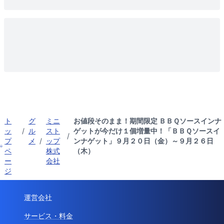
ト
グ
ミニ
お値段そのまま！期間限定 ＢＢＱソースインナ
ッ
/
ル
スト
ゲットが今だけ１個増量中！「ＢＢＱソースイ
/
プ
メ
/
ップ
ンナゲット」９月２０日（金）～９月２６日
ペ
株式
（木）
ー
会社
ジ
運営会社
サービス・料金