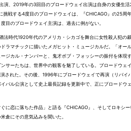
出演、2019年の3回目のブロードウェイ出演は自身の女優生活
年に挑戦する4度目のブロードウェイは、『CHICAGO』の25
４度目のブロードウェイ主演は、過去に例がない。
、禁酒法時代1920年代のアメリカ・シカゴを舞台に女性殺人犯の
つドラマチックに描いたメガヒット・ミュージカルだ。「オー
ュージカル・ナンバーと、鬼才ボブ・フォッシーの振付を体現
ンサーたちは、世界中の観客を魅了している。ブロードウェイ初演
上演された。その後、1996年にブロードウェイで再演（リバイ
バイバル公演として史上最長記録を更新中で、正にブロードウ
ぐに恋に落ちた作品」と語る『CHICAGO』、そしてロキシー
つ米倉にその意気込みを聞いた。