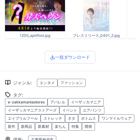
1200_aprilfool.jpg
プレスリリース_0401_2.jpg
プ
一括ダウンロード
ジャンル
:
エンタメ
ファッション
タグ
:
e-zakkamaniastores
アパレル
イーザッカマニア
イーザッカマニアストアーズ
イベント
エアパンツ
エイプリルフール
ストレッチ
ネタ
ボトムス
ワンマイルウェア
新作
新商品
新素材
楽ちん
特集
開発
場所
:
兵庫県神戸市