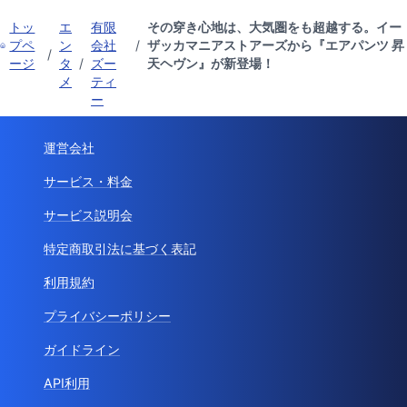
トッ
エ
有限
その穿き心地は、大気圏をも超越する。イー
プペ
ン
会社
/
ザッカマニアストアーズから『エアパンツ 昇
/
ージ
タ
/
ズー
天ヘヴン』が新登場！
メ
ティ
ー
運営会社
サービス・料金
サービス説明会
特定商取引法に基づく表記
利用規約
プライバシーポリシー
ガイドライン
API利用