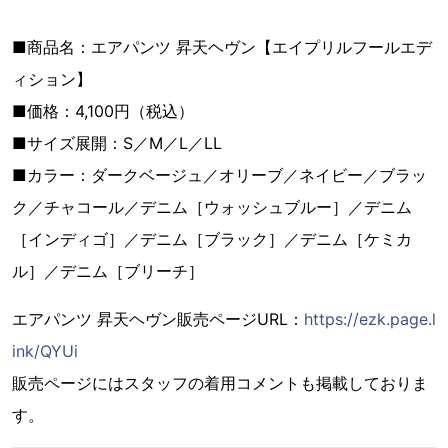
■商品名：エアパンツ 昇天ヘヴン【エイプリルフールエデ
ィション】
■価格：4,100円（税込）
■サイズ展開：S／M／L／LL
■カラー：ダークベージュ／オリーブ／ネイビー／ブラッ
ク／チャコール／デニム［ウォッシュブルー］／デニム
［インディゴ］／デニム［ブラック］／デニム［ケミカ
ル］／デニム［ブリーチ］
エアパンツ 昇天ヘヴン販売ページURL：
https://ezk.page.l
ink/QYUi
販売ページにはスタッフの着用コメントも掲載しておりま
す。