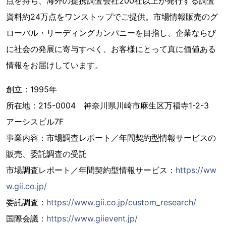
点を持ち、海外の提携調査会社200社以上が発行する調査
資料約24万点をワンストップでご提供。市場情報販売のグ
ローバル・リーディングカンパニーを目指し、企業ならび
に社会の発展に寄与すべく、お客様にとって真に価値ある
情報をお届けしています。
創立：1995年
所在地：215-0004 神奈川県川崎市麻生区万福寺1-2-3
アーシスビル7F
事業内容：市場調査レポート／年間契約型情報サービスの
販売、委託調査の受託
市場調査レポート／年間契約型情報サービス：
https://ww
w.gii.co.jp/
委託調査：
https://www.gii.co.jp/custom_research/
国際会議：
https://www.giievent.jp/