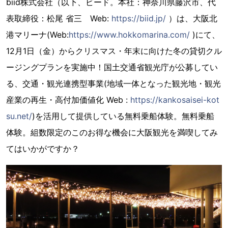
biid株式会社（以下、ビード。本社：神奈川県藤沢市、代
表取締役：松尾 省三 Web:
https://biid.jp/
）は、大阪北
港マリーナ(Web:
https://www.hokkomarina.com/
)にて、
12月1日（金）からクリスマス・年末に向けた冬の貸切クル
ージングプランを実施中！国土交通省観光庁が公募してい
る、交通・観光連携型事業(地域一体となった観光地・観光
産業の再生・高付加価値化 Web :
https://kankosaisei-kot
su.net/
)を活用して提供している無料乗船体験。無料乗船
体験。組数限定のこのお得な機会に大阪観光を満喫してみ
てはいかがですか？