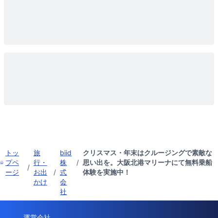
トッ
旅
biid
クリスマス・年末はクルージングで素敵な
プペ
行・
株
/
思い出を。大阪北港マリーナにて無料乗船
/
ージ
お出
/
式
体験を実施中！
かけ
会
社
運営会社