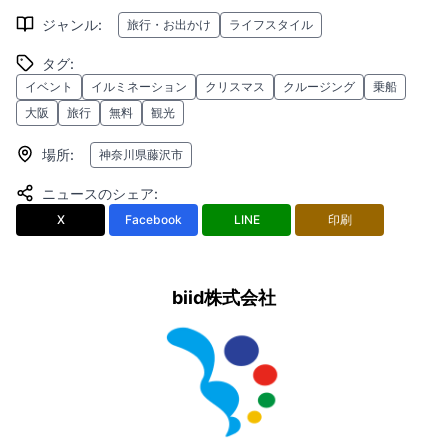
ジャンル
:
旅行・お出かけ
ライフスタイル
タグ
:
イベント
イルミネーション
クリスマス
クルージング
乗船
大阪
旅行
無料
観光
場所
:
神奈川県藤沢市
ニュースのシェア
:
X
Facebook
LINE
印刷
biid株式会社