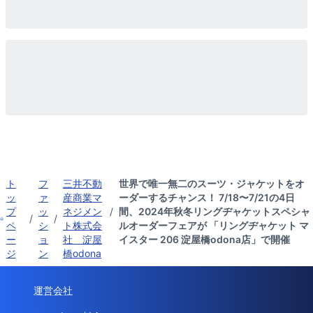
ト
フ
三井不動
世界で唯一無二のスーツ・ジャケットをオ
ッ
ァ
産商業マ
ーダーするチャンス！ 7/18〜7/21の4日
プ
ッ
ネジメン
/
間、2024年秋冬リングヂャケットスペシャ
/
/
ペ
シ
ト株式会
ルオーダーフェアが 「リングヂャケット マ
ー
ョ
社 淀屋
イスター 206 淀屋橋odona店」で開催
ジ
ン
橋odona
運営会社