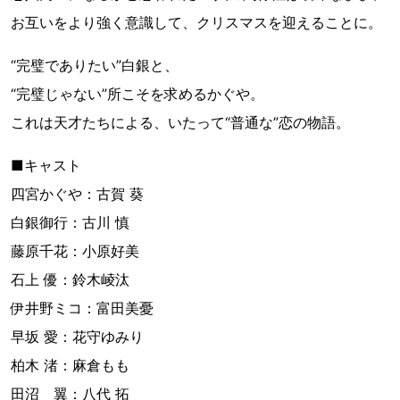
お互いをより強く意識して、クリスマスを迎えることに。
“完璧でありたい”白銀と、
“完璧じゃない”所こそを求めるかぐや。
これは天才たちによる、いたって“普通な”恋の物語。
■キャスト
四宮かぐや：古賀 葵
白銀御行：古川 慎
藤原千花：小原好美
石上 優：鈴木崚汰
伊井野ミコ：富田美憂
早坂 愛：花守ゆみり
柏木 渚：麻倉もも
田沼 翼：八代 拓