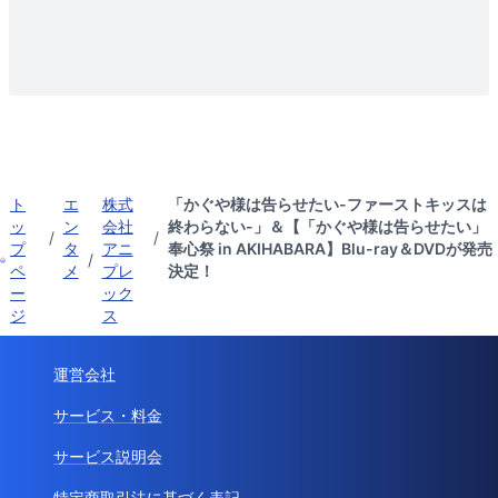
ト
エ
株式
「かぐや様は告らせたい-ファーストキッスは
ッ
ン
会社
終わらない-」＆【「かぐや様は告らせたい」
/
/
プ
タ
アニ
奉心祭 in AKIHABARA】Blu-ray＆DVDが発売
/
ペ
メ
プレ
決定！
ー
ック
ジ
ス
運営会社
サービス・料金
サービス説明会
特定商取引法に基づく表記