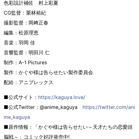
色彩設計補佐 村上彩夏
CG監督：栗林裕紀
撮影監督：岡﨑正春
編集：松原理恵
音楽：羽岡 佳
音響監督：明田川 仁
制作：A-1 Pictures
製作：かぐや様は告らせたい製作委員会
配給：アニプレックス
■公式サイト：
https://kaguya.love/
■公式Twitter：@anime_kaguya
https://twitter.com/ani
me_kaguya
■原作情報：「かぐや様は告らせたい～天才たちの恋愛頭
脳戦～」コミック好評発売中!