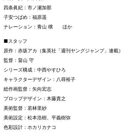
四条眞妃：市ノ瀬加那
子安つばめ：福原遥
ナレーション：青山 穣 ほか
■スタッフ
原作：赤坂アカ（集英社「週刊ヤングジャンプ」連載）
監督：畠山 守
シリーズ構成：中西やすひろ
キャラクターデザイン：八尋裕子
総作画監督：矢向宏志
プロップデザイン：木藤貴之
美術監督：若林里紗
美術設定：松本浩樹、平義樹弥
色彩設計：ホカリカナコ