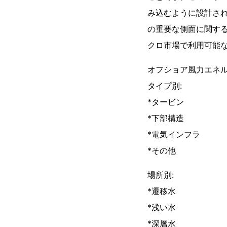
み込むように設計さ
の重要な側面に関す
クロ市場で利用可能
オフショア風力エネル
タイプ別:
*タービン
*下部構造
*電気インフラ
*その他
場所別:
*遷移水
*浅い水
*深層水