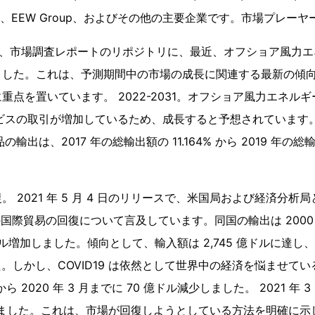
exans、EEW Group、およびその他の主要企業です。市場プレーヤ
earch は、市場調査レポートのリポジトリに、最近、オフショア風
ました。これは、予測期間中の市場の成長に関連する最新の傾
重点を置いています。 2022-2031。オフショア風力エネル
サービスの取引が増加しているため、成長すると予想されています
の輸出は、2017 年の総輸出額の 11.164% から 2019 年の総輸
 2021 年 5 月 4 日のリリースで、米国局および経済分析
米国の国際貿易の回復について言及しています。同国の輸出は 2000
億ドル増加しました。傾向として、輸入額は 2,745 億ドルに達し、202
た。しかし、COVID19 は依然として世界中の経済を悩ませて
月から 2020 年 3 月までに 70 億ドル減少しました。 2021 
加しました。これは、市場が回復しようとしている方法を明確に