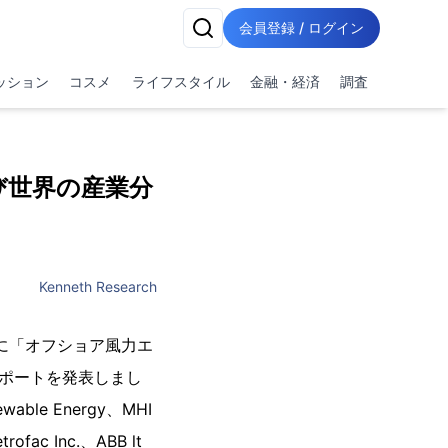
会員登録 / ログイン
ッション
コスメ
ライフスタイル
金融・経済
調査
び世界の産業分
Kenneth Research
 16 日に「オフショア風力エ
レポートを発表しまし
e Energy、MHI
rofac Inc.、ABB lt