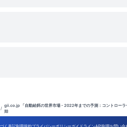
gii.co.jp 「自動給餌の世界市場 - 2022年までの予測：コント
/
始
づく表記
利用規約
プライバシーポリシー
ガイドライン
API利用
お問い合