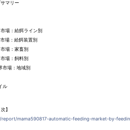
ブサマリー
界市場：給餌ライン別
界市場：給餌装置別
界市場：家畜別
界市場：飼料別
世界市場：地域別
イル
目次】
jp/report/mama590817-automatic-feeding-market-by-feeding