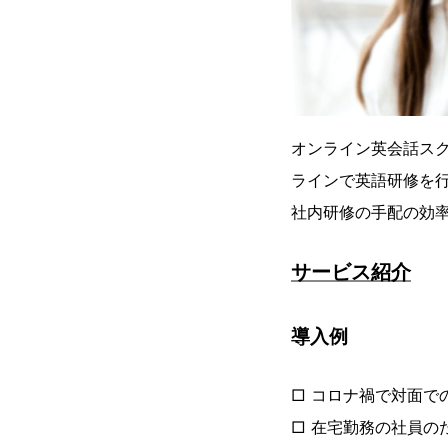
オンライン英会話スクー
ラインで英語研修を
社内研修の手配の効
サービス紹介
導入例
□ コロナ禍で対面で
□ 在宅勤務の社員の