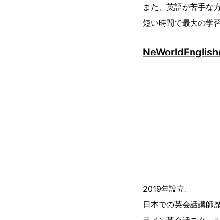
また、英語が苦手な
短い時間で最大の学
NeWorldEngli
2019年設立。
日本での英会話講師歴