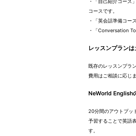
・「自己紹介コース
コースです。
・「英会話準備コー
・「Conversat
レッスンプランは
既存のレッスンプラ
費用はご相談に応じ
NeWorld Engl
20分間のアウトプ
予習することで英語
す。