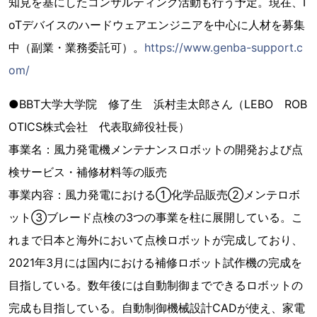
知見を基にしたコンサルティング活動も行う予定。現在、I
oTデバイスのハードウェアエンジニアを中心に人材を募集
中（副業・業務委託可）。
https://www.genba-support.c
om/
●BBT大学大学院 修了生 浜村圭太郎さん（LEBO ROB
OTICS株式会社 代表取締役社長）
事業名：風力発電機メンテナンスロボットの開発および点
検サービス・補修材料等の販売
事業内容：風力発電における①化学品販売②メンテロボ
ット③ブレード点検の3つの事業を柱に展開している。こ
れまで日本と海外において点検ロボットが完成しており、
2021年3月には国内における補修ロボット試作機の完成を
目指している。数年後には自動制御までできるロボットの
完成も目指している。自動制御機械設計CADが使え、家電