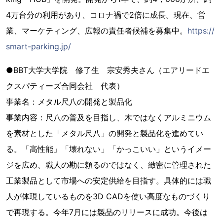
4万台分の利用があり、コロナ禍で2倍に成長。現在、営
業、マーケティング、広報の責任者候補を募集中。
https://
smart-parking.jp/
●BBT大学大学院 修了生 宗安秀夫さん（エアリードエ
クスパティーズ合同会社 代表）
事業名：メタル尺八の開発と製品化
事業内容：尺八の普及を目指し、木ではなくアルミニウム
を素材とした「メタル尺八」の開発と製品化を進めてい
る。「高性能」「壊れない」「かっこいい」というイメー
ジを広め、職人の勘に頼るのではなく、緻密に管理された
工業製品として市場への安定供給を目指す。具体的には職
人が体現しているものを3D CADを使い高度なものづくり
で再現する。今年7月には製品のリリースに成功。今後は