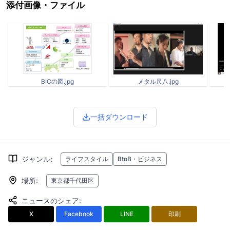
添付画像・ファイル
BICの図.jpg
メタル尺八.jpg
一括ダウンロード
ジャンル
:
ライフスタイル
BtoB・ビジネス
場所
:
東京都千代田区
ニュースのシェア
:
X
Facebook
LINE
印刷