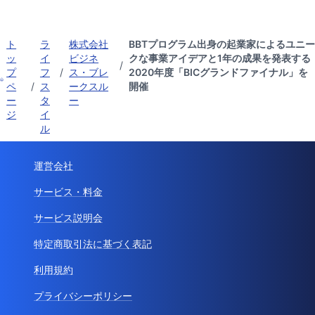
ト
ラ
株式会社
BBTプログラム出身の起業家によるユニー
ッ
イ
ビジネ
クな事業アイデアと1年の成果を発表する
/
プ
フ
/
ス・ブレ
2020年度「BICグランドファイナル」を
ペ
/
ス
ークスル
開催
ー
タ
ー
ジ
イ
ル
運営会社
サービス・料金
サービス説明会
特定商取引法に基づく表記
利用規約
プライバシーポリシー