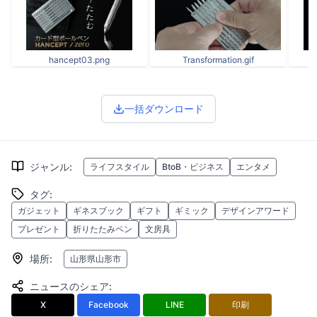
hancept03.png
Transformation.gif
Z
一括ダウンロード
ジャンル
:
ライフスタイル
BtoB・ビジネス
エンタメ
タグ
:
ガジェット
ギネスブック
ギフト
ギミック
デザインアワード
プレゼント
折りたたみペン
文房具
場所
:
山形県山形市
ニュースのシェア
:
X
Facebook
LINE
印刷