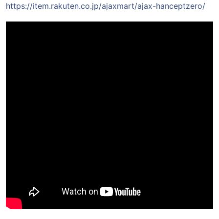
https://item.rakuten.co.jp/ajaxmart/ajax-hanceptzero/