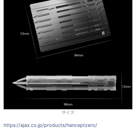
サイズ
https://ajax.co.jp/products/hanceptzero/