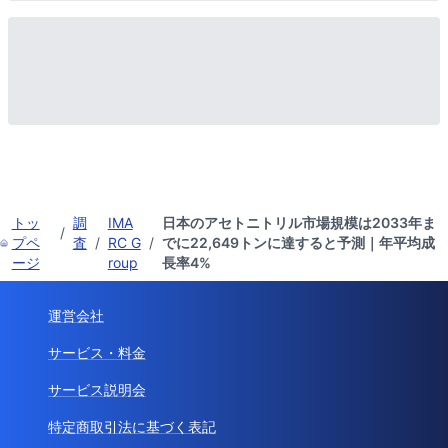
トッ
調
IMA
日本のアセトニトリル市場規模は2033年ま
/
プペ
査
/
RC G
/
でに22,649トンに達すると予測｜年平均成
ージ
roup
長率4%
運営会社
サービス・料金
サービス説明会
特定商取引法に基づく表記