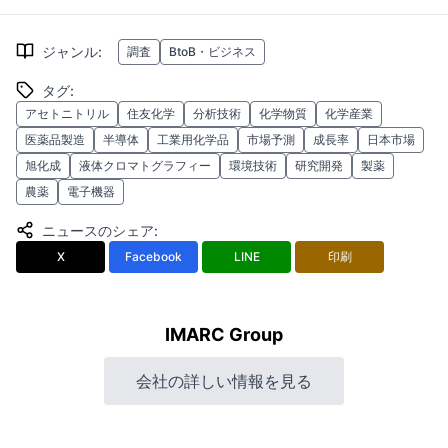
ジャンル
:
調査
BtoB・ビジネス
タグ
:
アセトニトリル
住友化学
分析技術
化学物質
化学産業
医薬品製造
半導体
工業用化学品
市場予測
成長率
日本市場
旭化成
液体クロマトグラフィー
環境技術
研究開発
製薬
農薬
電子機器
ニュースのシェア
:
X
Facebook
LINE
印刷
IMARC Group
会社の詳しい情報を見る