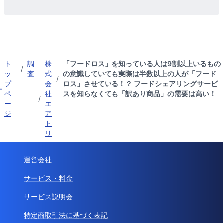
ト
調
株
「フードロス」を知っている人は9割以上いるもの
/
ッ
査
式
の意識していても実際は半数以上の人が「フード
/
プ
会
ロス」させている！？ フードシェアリングサービ
ペ
社
スを知らなくても「訳あり商品」の需要は高い！
/
ー
エ
ジ
ア
ト
リ
運営会社
サービス・料金
サービス説明会
特定商取引法に基づく表記