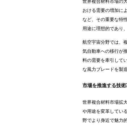
世界複合材料市場の
おける需要の増加に
など、その重要な特
用途に理想的であり
航空宇宙分野では、
気自動車への移行が
料の需要を牽引して
な風力ブレードを製
市場を推進する技術
世界複合材料市場拡
や用途を変革してい
野でより身近で魅力