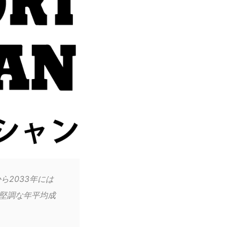
ら2033年には
う堅調な年平均成