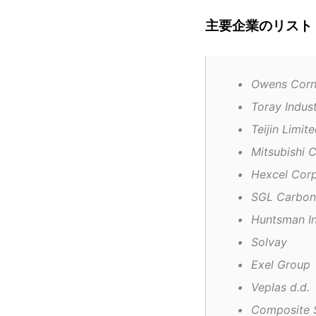
主要企業のリスト
•	Owens Cor
•	Toray Indust
•	Teijin Limit
•	Mitsubishi
•	Hexcel Cor
•	SGL Carbon
•	Huntsman I
•	Solvay
•	Exel Group
•	Veplas d.d.
•	Composite 