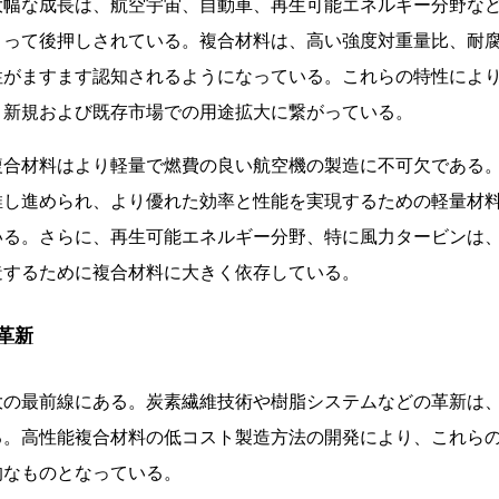
大幅な成長は、航空宇宙、自動車、再生可能エネルギー分野な
よって後押しされている。複合材料は、高い強度対重量比、耐
性がますます認知されるようになっている。これらの特性によ
、新規および既存市場での用途拡大に繋がっている。
複合材料はより軽量で燃費の良い航空機の製造に不可欠である
推し進められ、より優れた効率と性能を実現するための軽量材
いる。さらに、再生可能エネルギー分野、特に風力タービンは
造するために複合材料に大きく依存している。
革新
大の最前線にある。炭素繊維技術や樹脂システムなどの革新は
る。高性能複合材料の低コスト製造方法の開発により、これら
的なものとなっている。