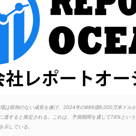
は前例のない成長を遂げ、2024年の889億8,000万米ドルか
ドルに達すると推定される。これは、予測期間を通じて7.8%とい
）を示している。