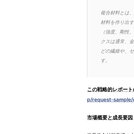
複合材料とは、
材料を作り出す
（強度、剛性、
クスは通常、金
どの繊維や、セ
す。
この戦略的レポート
p/request-sample/
市場概要と成長要因