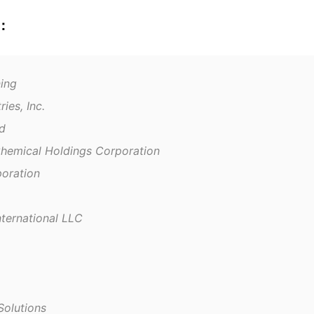
：
ning
ries, Inc.
ed
 Chemical Holdings Corporation
poration
nternational LLC
Solutions