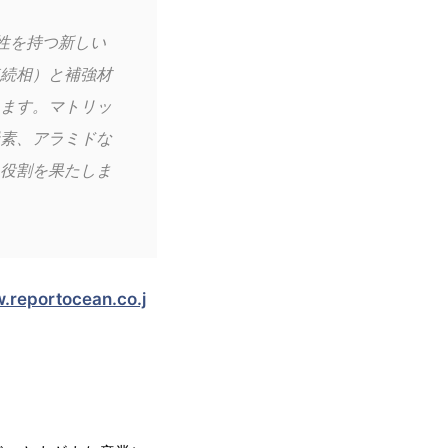
性を持つ新しい
続相）と補強材
ます。マトリッ
素、アラミドな
役割を果たしま
.reportocean.co.j