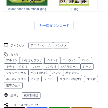
01aot_sanrio_thumbnail.jpeg
01.jpg
一括ダウンロード
ジャンル
:
アニメ・ゲーム
エンタメ
タグ
:
アルミン
いちばんプラザ
イベント
エルヴィン
エレン
キティ
クロミ
サシャ
サンリオ
シナモロール
ジャン
タキシードサム
バッドばつ丸
ハンジ
ポチャッコ
ポムポムプリン
ミカサ
ライナー
リヴァイの誕生日
東京駅
進撃の巨人
場所
:
東京都港区
ニュースのシェア
: