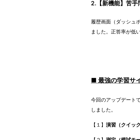
2.【新機能】苦
履歴画面（ダッシュ
ました。正答率が低
■ 最強の学習サ
今回のアップデートで
しました。
【１】
演習（クイッ
【２】
測定（模試モ