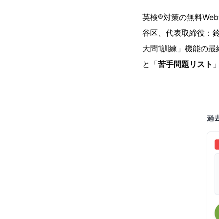
英検®対策の無料We
谷区、代表取締役：鈴
大問1訓練」機能の
と「
苦手問題リスト