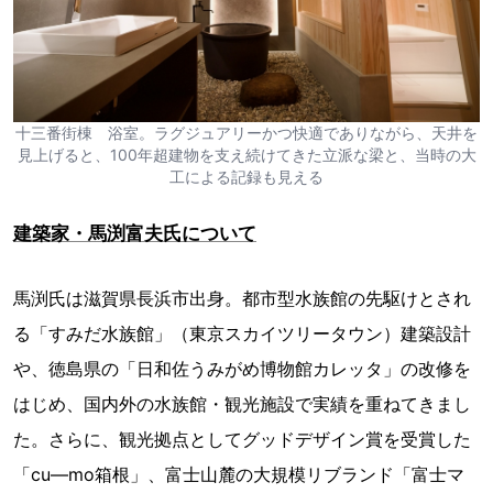
十三番街棟 浴室。ラグジュアリーかつ快適でありながら、天井を
見上げると、100年超建物を支え続けてきた立派な梁と、当時の大
工による記録も見える
建築家・馬渕富夫氏について
馬渕氏は滋賀県長浜市出身。都市型水族館の先駆けとされ
る「すみだ水族館」（東京スカイツリータウン）建築設計
や、徳島県の「日和佐うみがめ博物館カレッタ」の改修を
はじめ、国内外の水族館・観光施設で実績を重ねてきまし
た。さらに、観光拠点としてグッドデザイン賞を受賞した
「cu―mo箱根」、富士山麓の大規模リブランド「富士マ