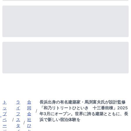
ト
ラ
合
長浜出身の有名建築家・馬渕富夫氏が設計監修
ッ
イ
同
「和乃リトリートひといき 十三番街棟」2025
/
プ
フ
会
年3月にオープン。世界に誇る建築とともに、長
ペ
/
ス
社
浜で新しい宿泊体験を
/
ー
タ
ひ