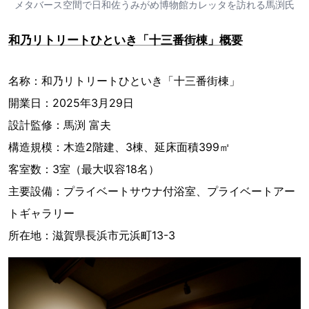
メタバース空間で日和佐うみがめ博物館カレッタを訪れる馬渕氏
和乃リトリートひといき「十三番街棟」概要
名称：和乃リトリートひといき「十三番街棟」
開業日：2025年3月29日
設計監修：馬渕 富夫
構造規模：木造2階建、3棟、延床面積399㎡
客室数：3室（最大収容18名）
主要設備：プライベートサウナ付浴室、プライベートアー
トギャラリー
所在地：滋賀県長浜市元浜町13-3