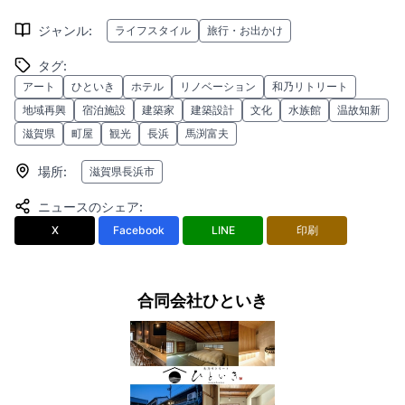
ジャンル
:
ライフスタイル
旅行・お出かけ
タグ
:
アート
ひといき
ホテル
リノベーション
和乃リトリート
地域再興
宿泊施設
建築家
建築設計
文化
水族館
温故知新
滋賀県
町屋
観光
長浜
馬渕富夫
場所
:
滋賀県長浜市
ニュースのシェア
:
X
Facebook
LINE
印刷
合同会社ひといき