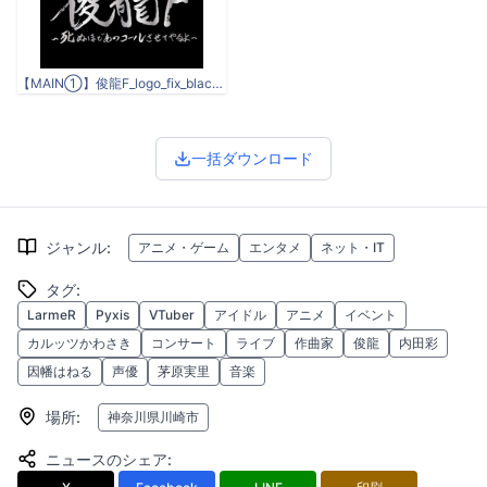
【MAIN①】俊龍F_logo_fix_black02.jpg
一括ダウンロード
ジャンル
:
アニメ・ゲーム
エンタメ
ネット・IT
タグ
:
LarmeR
Pyxis
VTuber
アイドル
アニメ
イベント
カルッツかわさき
コンサート
ライブ
作曲家
俊龍
内田彩
因幡はねる
声優
茅原実里
音楽
場所
:
神奈川県川崎市
ニュースのシェア
: