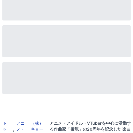
ト
アニ
（株）
アニメ・アイドル・VTuberを中心に活動す
ッ
メ・
キョー
る作曲家「俊龍」の20周年を記念した 楽曲
/