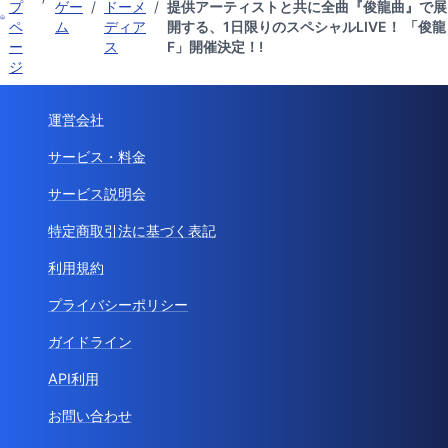
プ
ゲー
/
ドーメ
/
提供アーティストと共に全曲『俊龍曲』で展
ペ
ム
ディア
開する、1日限りのスペシャルLIVE！ 「俊龍
ー
ス
F」開催決定！!
ジ
運営会社
サービス・料金
サービス説明会
特定商取引法に基づく表記
利用規約
プライバシーポリシー
ガイドライン
API利用
お問い合わせ