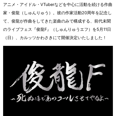
アニメ・アイドル・VTuberなどを中心に活動を続ける作曲
家・俊龍（しゅんりゅう）。彼の作家活動20周年を記念し
て、俊龍が作曲をしてきた楽曲のみで構成する、前代未聞
のライブフェス『俊龍F』（しゅんりゅうエフ）を5月11日
（日）、カルッツかわさきにて開催決定いたしました！