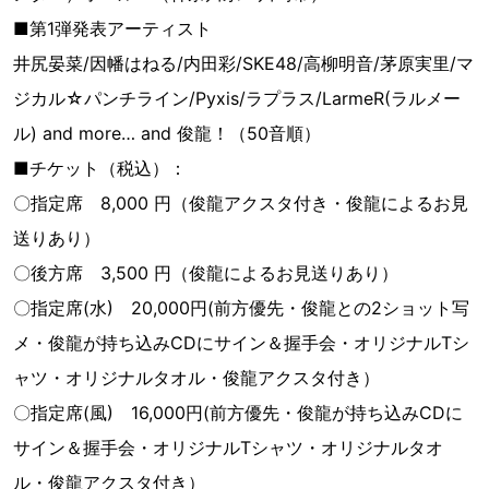
■第1弾発表アーティスト
井尻晏菜/因幡はねる/内田彩/SKE48/高柳明音/茅原実里/マ
ジカル☆パンチライン/Pyxis/ラプラス/LarmeR(ラルメー
ル) and more… and 俊龍！（50音順）
■チケット（税込）：
〇指定席 8,000 円（俊龍アクスタ付き・俊龍によるお見
送りあり）
〇後方席 3,500 円（俊龍によるお見送りあり）
〇指定席(水) 20,000円(前方優先・俊龍との2ショット写
メ・俊龍が持ち込みCDにサイン＆握手会・オリジナルTシ
ャツ・オリジナルタオル・俊龍アクスタ付き）
〇指定席(風) 16,000円(前方優先・俊龍が持ち込みCDに
サイン＆握手会・オリジナルTシャツ・オリジナルタオ
ル・俊龍アクスタ付き）