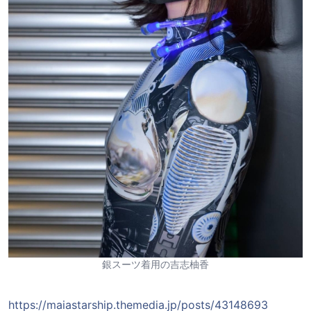
銀スーツ着用の吉志柚香
https://maiastarship.themedia.jp/posts/43148693