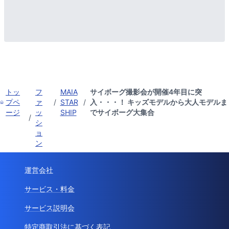
トッ
フ
MAIA
サイボーグ撮影会が開催4年目に突
プペ
ァ
/
STAR
/
入・・・！ キッズモデルから大人モデルま
ージ
ッ
SHIP
でサイボーグ大集合
/
シ
ョ
ン
運営会社
サービス・料金
サービス説明会
特定商取引法に基づく表記