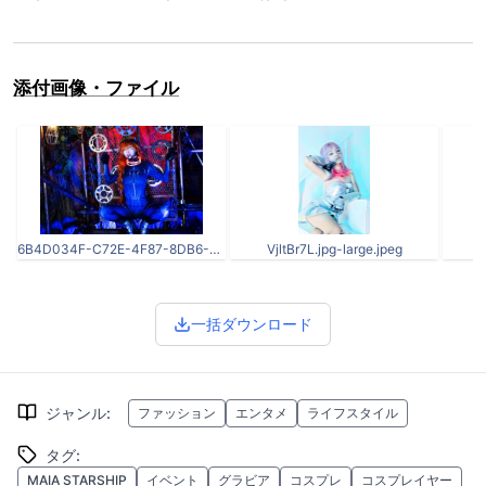
添付画像・ファイル
6B4D034F-C72E-4F87-8DB6-2CB40C85A38F 2.jpg
VjltBr7L.jpg-large.jpeg
Pp
一括ダウンロード
ジャンル
:
ファッション
エンタメ
ライフスタイル
タグ
:
MAIA STARSHIP
イベント
グラビア
コスプレ
コスプレイヤー