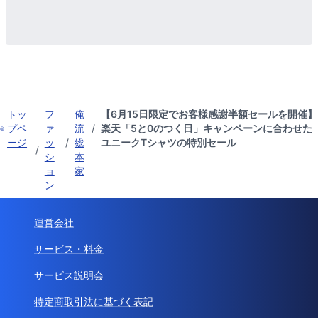
トッ
フ
俺
【6月15日限定でお客様感謝半額セールを開催】
プペ
ァ
流
/
楽天「5と0のつく日」キャンペーンに合わせた
ージ
ッ
/
総
ユニークTシャツの特別セール
/
シ
本
ョ
家
ン
運営会社
サービス・料金
サービス説明会
特定商取引法に基づく表記