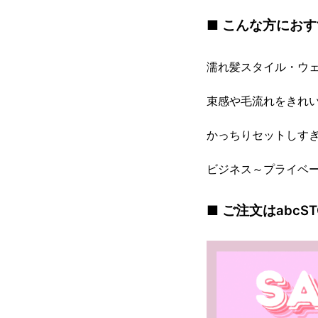
■ こんな方にお
濡れ髪スタイル・ウ
束感や毛流れをきれ
かっちりセットしす
ビジネス～プライベ
■ ご注文はabcST