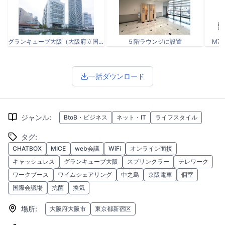
グランキューブ大阪（大阪府立国際会議場） ※写真中央の建物
５階ラウンジに設置
M7Z
一括ダウンロード
ジャンル
:
BtoB・ビジネス
ネット・IT
ライフスタイル
タグ
:
CHATBOX
MICE
web会議
WiFi
オンライン面接
キャッシュレス
グランキューブ大阪
スプリンクラー
テレワーク
ワークブース
ワイムシェアリング
中之島
京阪電車
個室
国際会議場
抗菌
換気
場所
:
大阪府大阪市
東京都新宿区