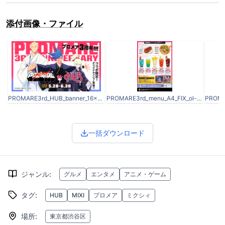
添付画像・ファイル
PROMARE3rd_HUB_banner_16x9.png
PROMARE3rd_menu_A4_FIX_ol-裏.jpg
一括ダウンロード
ジャンル
:
グルメ
エンタメ
アニメ・ゲーム
タグ
:
HUB
MIXI
プロメア
ミクシィ
場所
:
東京都渋谷区