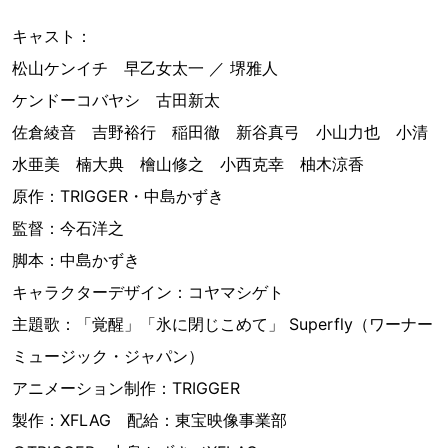
キャスト：
松山ケンイチ 早乙女太一 ／ 堺雅人
ケンドーコバヤシ 古田新太
佐倉綾音 吉野裕行 稲田徹 新谷真弓 小山力也 小清
水亜美 楠大典 檜山修之 小西克幸 柚木涼香
原作：TRIGGER・中島かずき
監督：今石洋之
脚本：中島かずき
キャラクターデザイン：コヤマシゲト
主題歌：「覚醒」「氷に閉じこめて」 Superfly（ワーナー
ミュージック・ジャパン）
アニメーション制作：TRIGGER
製作：XFLAG 配給：東宝映像事業部