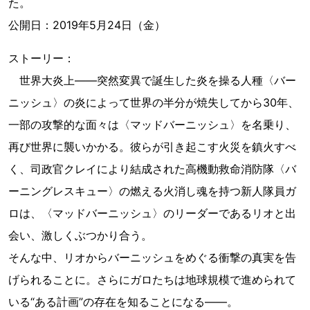
た。
公開日：2019年5月24日（金）
ストーリー：
世界大炎上――突然変異で誕生した炎を操る人種〈バー
ニッシュ〉の炎によって世界の半分が焼失してから30年、
一部の攻撃的な面々は〈マッドバーニッシュ〉を名乗り、
再び世界に襲いかかる。彼らが引き起こす火災を鎮火すべ
く、司政官クレイにより結成された高機動救命消防隊〈バ
ーニングレスキュー〉の燃える火消し魂を持つ新人隊員ガ
ロは、〈マッドバーニッシュ〉のリーダーであるリオと出
会い、激しくぶつかり合う。
そんな中、リオからバーニッシュをめぐる衝撃の真実を告
げられることに。さらにガロたちは地球規模で進められて
いる“ある計画”の存在を知ることになる――。