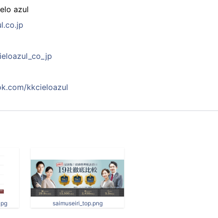
o azul
l.co.jp
cieloazul_co_jp
k.com/kkcieloazul
jpg
saimuseiri_top.png