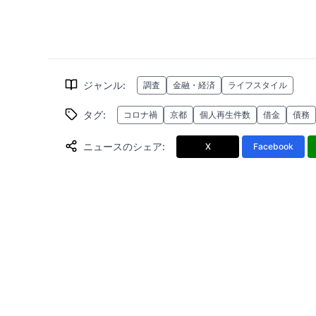
ジャンル
:
調査
金融・経済
ライフスタイル
タグ
:
コロナ禍
京都
個人再生件数
借金
債務
ニュースのシェア
:
X
Facebook