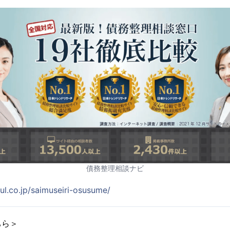
債務整理相談ナビ
zul.co.jp/saimuseiri-osusume/
ちら＞