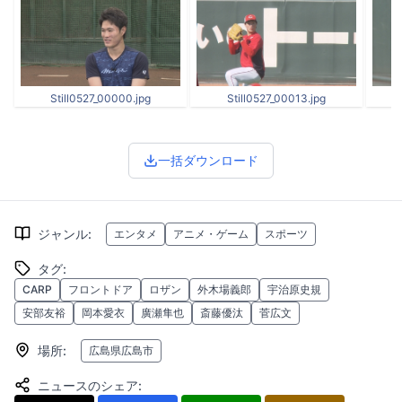
Still0527_00000.jpg
Still0527_00013.jpg
一括ダウンロード
ジャンル
:
エンタメ
アニメ・ゲーム
スポーツ
タグ
:
CARP
フロントドア
ロザン
外木場義郎
宇治原史規
安部友裕
岡本愛衣
廣瀬隼也
斎藤優汰
菅広文
場所
:
広島県広島市
ニュースのシェア
: