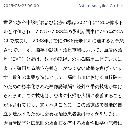
2025-08-22 09:00
Astute Analytica Co. Ltd.
世界の脳卒中診断および治療市場は2024年に420.7億米ド
ルと評価され、2025～2033年の予測期間中に7.65%のCA
GRで成長し、2033年までに816.8億米ドルに達すると予想
されています。脳卒中診断・治療市場において、血管内治
療（EVT）分野は、数々の説得力のある臨床エビデンスに
よって確固たる地位を築き、かつてない成長を遂げていま
す。近年の重要な進歩として、脳内出血における血栓除去
のための標準化された画像誘導脳神経外科手術技術が挙げ
られます。この技術は、患者の転帰を大幅に改善すること
が示されており、驚くべきことに、この治療法で機能的自
立を達成するために必要な治療患者数はわずか8人です。
大血管閉塞と広範囲の虚血核を有する虚血性脳卒中患者に