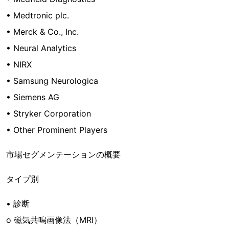
• Medtronic plc.
• Merck & Co., Inc.
• Neural Analytics
• NIRX
• Samsung Neurologica
• Siemens AG
• Stryker Corporation
• Other Prominent Players
市場セグメンテーションの概要
タイプ別
• 診断
o 磁気共鳴画像法（MRI）