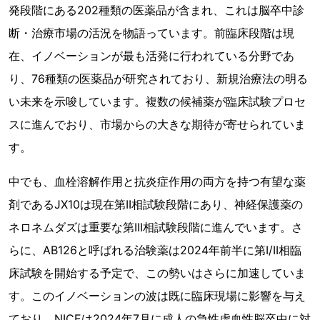
発段階にある202種類の医薬品が含まれ、これは脳卒中診
断・治療市場の活況を物語っています。前臨床段階は現
在、イノベーションが最も活発に行われている分野であ
り、76種類の医薬品が研究されており、新規治療法の明る
い未来を示唆しています。複数の候補薬が臨床試験プロセ
スに進んでおり、市場からの大きな期待が寄せられていま
す。
中でも、血栓溶解作用と抗炎症作用の両方を持つ有望な薬
剤であるJX10は現在第II相試験段階にあり、神経保護薬の
ネロネムダズは重要な第III相試験段階に進んでいます。さ
らに、AB126と呼ばれる治験薬は2024年前半に第I/II相臨
床試験を開始する予定で、この勢いはさらに加速していま
す。このイノベーションの波は既に臨床現場に影響を与え
ており、NICEは2024年7月に成人の急性虚血性脳卒中に対