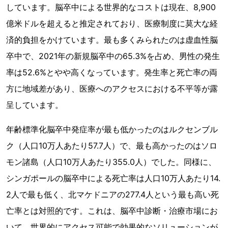
しています。脳卒中による世界的なコストは現在、8,900
億米ドルを超えると推定されており、医療制度に莫大な経
済的負担をかけています。最も多くみられたのは虚血性脳
卒中で、2021年の新規脳卒中の65.3%を占め、男性の発生
率は52.6%とやや高くなっています。発生率と死亡率の両
方に地域差があり、医療へのアクセスにおける不平等が露
呈しています。
年齢標準化脳卒中発症率が最も低かったのはルクセンブル
ク（人口10万人あたり57.7人）で、最も高かったのはソロ
モン諸島（人口10万人あたり355.0人）でした。同様に、
シンガポールの脳卒中による死亡率は人口10万人あたり14.
2人で最も低く、北マケドニアの277.4人という最も高い死
亡率とは対照的です。これは、脳卒中診断・治療市場にお
いて、世界的にアクセス可能で効果的なソリューションが