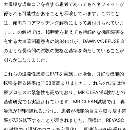
大規模な虚血コアを有する患者であってもベネフィットが
得られる可能性があることを示唆しています。このこと
は、傾向スコアマッチング解析によって裏付けられていま
す。この解析では、16時間を超えても持続的な機能障害を
有する大血管閉塞患者の約3分の1が、DAWNやDEFUSE 3
のような長時間の試験の厳格な基準を満たしていることが
明らかになりました。
これらの遅発性患者にEVTを実施した場合、良好な機能的
転帰を得る確率は11.08倍高まりました。これらの知見は治
療プロセスの緊急性を高めており、MR CLEAN試験などの
基礎研究でも実証されています。MR CLEAN試験では、再
灌流が1時間遅れるごとに、患者が機能的自立を取り戻す確
率が7.7%低下することが示されました。同様に、REVASC
AT試験では遅延のコストを定量化し、再灌流が30分遅れる