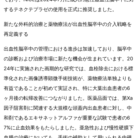
するテネクテプラゼの使用を正式に推奨しました。
新たな外科的治療と薬物療法が出血性脳卒中の介入戦略を
再定義する
出血性脳卒中の管理における進歩は加速しており、脳卒中
の診断および治療市場に新たな機会が生まれています。20
24年に実施された画期的な研究では、血栓除去における標
準化された画像誘導顕微手術技術が、薬物療法単独よりも
有益であることが初めて実証され、特に大葉出血患者の6
ヶ月後の転帰改善につながりました。医薬品面では、第Xa
因子阻害剤に関連する大規模な頭蓋内出血患者に対し、中
和剤であるエキサネットアルファが重要な試験で患者の6
7%に止血効果をもたらしました。亜急性および慢性硬膜下
血腫の治療においても、手術の補助として用いられる中硬