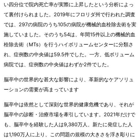
い四分位で院内死亡率が実際に上昇したという分析によっ
て裏付けられました。2019年にフロリダ州で行われた調査
では、297の病院のうち105の病院が機械的血栓除去術を実
施していました。そのうち54は、年間15件以上の機械的血
栓除去術（MTs）を行うハイボリュームセンターに分類さ
れ、症例数の中央値は59.5件でした。一方、低ボリューム
病院では、症例数の中央値はわずか2件でした。
脳卒中の世界的な甚大な影響により、革新的なケアソリュ
ーションの需要が高まっています
脳卒中は依然として深刻な世界的健康危機であり、それが
脳卒中の診断・治療市場を牽引しています。2021年だけで
も、脳卒中を経験した人は9,380万人、新たに発症した人
は1,190万人に上り、この問題の規模の大きさを浮き彫りに