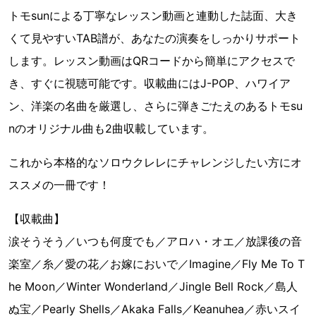
トモsunによる丁寧なレッスン動画と連動した誌面、大き
くて見やすいTAB譜が、あなたの演奏をしっかりサポート
します。レッスン動画はQRコードから簡単にアクセスで
き、すぐに視聴可能です。収載曲にはJ-POP、ハワイア
ン、洋楽の名曲を厳選し、さらに弾きごたえのあるトモsu
nのオリジナル曲も2曲収載しています。
これから本格的なソロウクレレにチャレンジしたい方にオ
ススメの一冊です！
【収載曲】
涙そうそう／いつも何度でも／アロハ・オエ／放課後の音
楽室／糸／愛の花／お嫁においで／Imagine／Fly Me To T
he Moon／Winter Wonderland／Jingle Bell Rock／島人
ぬ宝／Pearly Shells／Akaka Falls／Keanuhea／赤いスイ