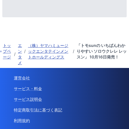
トッ
エ
（株）ヤマハミュージ
「トモsunの いちばんわか
プペ
ン
/
ックエンタテインメン
/
りやすい ソロウクレレ レッ
/
ージ
タ
トホールディングス
スン」 10月16日発売！
メ
運営会社
サービス・料金
サービス説明会
特定商取引法に基づく表記
利用規約