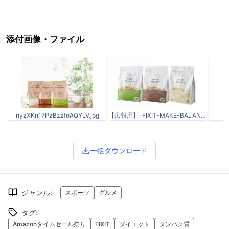
添付画像・ファイル
nyzXKn17PzBzzfoAQYLV.jpg
【広報用】-FIXIT-MAKE-BALANCE-（３味）.jpg
F
一括ダウンロード
ジャンル
:
スポーツ
グルメ
タグ
:
Amazonタイムセール祭り
FIXIT
ダイエット
タンパク質