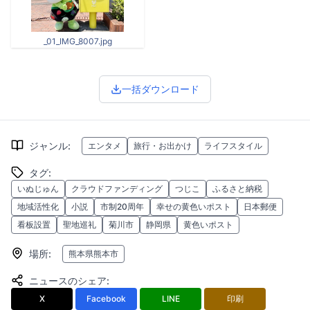
_01_IMG_8007.jpg
一括ダウンロード
ジャンル
:
エンタメ
旅行・お出かけ
ライフスタイル
タグ
:
いぬじゅん
クラウドファンディング
つじこ
ふるさと納税
地域活性化
小説
市制20周年
幸せの黄色いポスト
日本郵便
看板設置
聖地巡礼
菊川市
静岡県
黄色いポスト
場所
:
熊本県熊本市
ニュースのシェア
:
X
Facebook
LINE
印刷