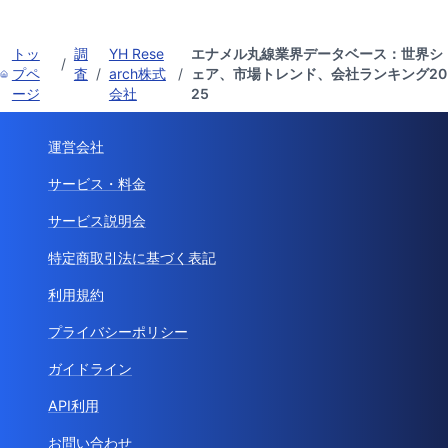
トッ
調
YH Rese
エナメル丸線業界データベース：世界シ
/
プペ
査
/
arch株式
/
ェア、市場トレンド、会社ランキング20
ージ
会社
25
運営会社
サービス・料金
サービス説明会
特定商取引法に基づく表記
利用規約
プライバシーポリシー
ガイドライン
API利用
お問い合わせ